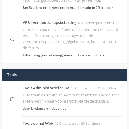
inkomstengerelateerde zaken kun je hier kwijt.
Re: Student en bijverdienen m…
door admin
25 oktober
VPB - Vennootschapsbelasting
6 Onderwerpen 15 Berichten
Heb je een naamloze of besloten vennnootschap (NV of
BV) en fiscale vragen? Alle vragen over de
vennootschapsbelasting (afgekort VPB) kun je stellen in
dit forum.
Erkenning (verrekening) van d…
door alexc
30 juli
Tools
Tools Administratieforum
13 Onderwerpen 32 Berichten
Hier staan de Tools van Administratieforum. De tools zijn
alleen beschikbaar voor geregistreerde gebruikers.
door DreJansen
4 december
Tools op het Web
12 Onderwerpen 20 Berichten