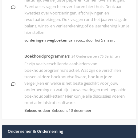
natuurlijk wel de juiste papieren kunnen overhandigen.
Eventuele vragen hierover, horen hier thuis. Denk aan
kwesties over voorzieningen, afschrijvingen en
resultaatboekingen. Ook vragen rond het jaarverslag, de
balans, winst- en verliesrekening of de jaarrekening kun je
hier stellen.
vorderingen wegboeken van voo…
door hoi
5 maart
Boekhoudprogramma's
24 Onderwerpen 76 Berichten
Er zijn veel verschillende aanbieders van
boekhoudprogramma's actief. Wat zijn de verschillen
tussen al deze boekhoudsoftware, hoe kun je ze
vergelijken en welke is het beste geschikt voor jouw
onderneming en wat zijn jouw ervaringen met bepaalde
boekhoudpakketten? Hier kun je alle discussies voeren
rond administratiesoftware.
Bobcount
door Bobcount
10 december
Ondernemer & Onderneming