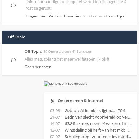
Links naar handige tools op het web. Heb jij suggesties?
Post ze gerust.
Omgaan met Website Downtime v…
door vandersar
6 juni
Off Topic
Off Topic
19 Onderwerpen 41 Berichten
Alles mag, zolang het maar wel fatsoenlijk blijft
Geen berichten
Ondernemen & Internet
03-08
Gebruik AI in mkb stijgt naar 70%
21-07
Bedrijven slecht voorbereid op verande
14-07
63,8% zzp’ers neemt 4 weken of meer vri
13-07
Winstdaling bij helft van het mkb in 202
02-07
Scholing zorgt voor meer investeringen