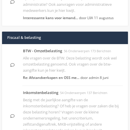
administratie? Ook aanvragen voor administratieve
medewerkers kun je hier kwijt.
Interessante kans voor iemand…
door LIIA
11 augustus
Fiscaal & belasting
BTW - Omzetbelasting
56 Onderwerpen 173 Berichten
Alle vragen over de BTW. Deze belasting wordt ook wel
omzetbelasting genoemd. Ook vragen over de btw-
aangifte kun je hier kwijt.
Re: Afstandverkopen en OSS me…
door admin
8 juni
Inkomstenbelasting
54 Onderwerpen 137 Berichten
Bezig met de jaarlijkse aangifte van de
inkomstenbelasting? Of heb je vragen over zaken die bij
deze belasting horen? Vragen over de kleine
ondernemersregeling, het urencriterium,
zelfstandigenaftrek, MKB-vrijstelling of andere