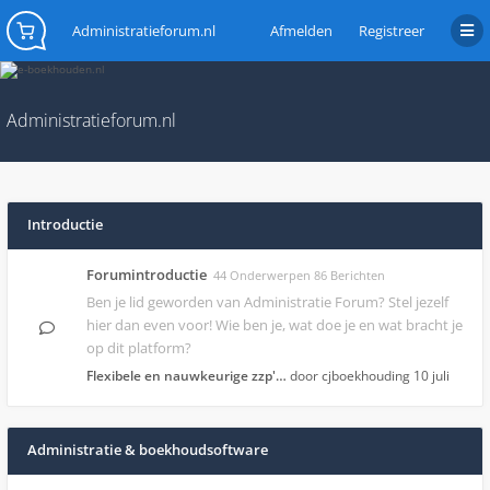
Administratieforum.nl
Afmelden
Registreer
Administratieforum.nl
Introductie
Forumintroductie
44 Onderwerpen 86 Berichten
Ben je lid geworden van Administratie Forum? Stel jezelf
hier dan even voor! Wie ben je, wat doe je en wat bracht je
op dit platform?
Flexibele en nauwkeurige zzp'…
door cjboekhouding
10 juli
Administratie & boekhoudsoftware